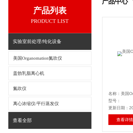
产品中心
产品列表
PRODUCT LIST
实验室前处理/纯化设备
美国Organomation氮吹仪
盖勃乳脂离心机
氮吹仪
名称：美国
型号：
离心浓缩仪/平行蒸发仪
更新日期：20
查看详情
查看全部