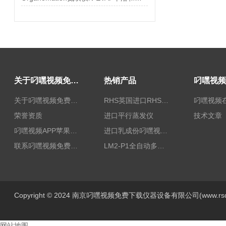
关于叼嘿视频免费下载
热销产品
关于叼嘿视频免费下载
RHS英国进口RHS植物标准比色卡
荣誉资质
进口平行蒸发仪
技术文章
叼嘿视频APP苹果下载
进口乳成份叼嘿视频导航页/乳品叼嘿视频导航页
联系叼嘿视频免费下载
LM2-P1全自动多功能牛奶叼嘿视频导航页
Copyright © 2024 南京叼嘿视频免费下载仪器设备有限公司(www.rsds
网站地图