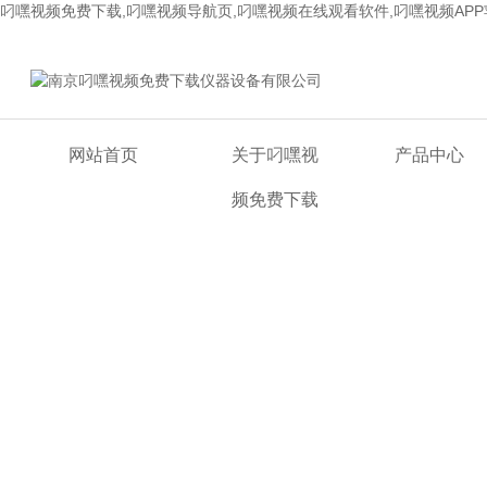
叼嘿视频免费下载,叼嘿视频导航页,叼嘿视频在线观看软件,叼嘿视频AP
欢迎来到南京叼嘿视频免费下载仪器设备有限公司网站！
网站首页
关于叼嘿视
产品中心
频免费下载